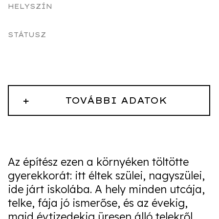
HELYSZÍN
STÁTUSZ
+
TOVÁBBI ADATOK
Az építész ezen a környéken töltötte
gyerekkorát: itt éltek szülei, nagyszülei,
ide járt iskolába. A hely minden utcája,
telke, fája jó ismerőse, és az évekig,
majd évtizedekig üresen álló telekről