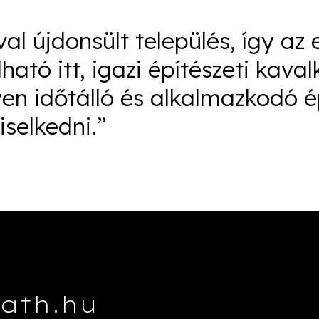
al újdonsült település, így az
ható itt, igazi építészeti kaval
en időtálló és alkalmazkodó é
iselkedni.”
vath.hu