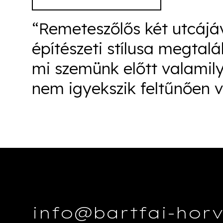
“Remeteszőlős két utcájáv
építészeti stílusa megtalál
mi szemünk előtt valamily
nem igyekszik feltűnően v
info@bartfai-hor