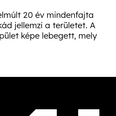
 elmúlt 20 év mindenfajta
kád jellemzi a területet. A
pület képe lebegett, mely