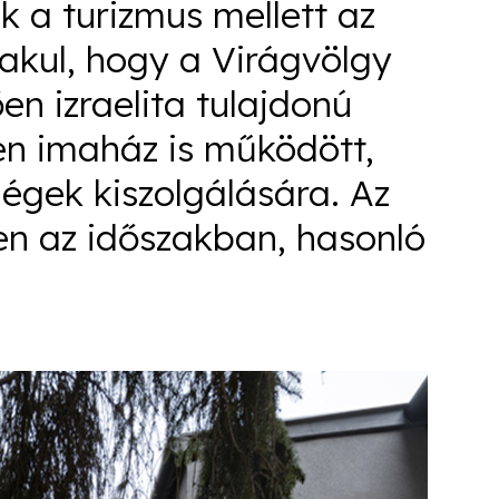
ik a turizmus mellett az
lakul, hogy a Virágvölgy
en izraelita tulajdonú
ben imaház is működött,
ndégek kiszolgálására. Az
ben az időszakban, hasonló