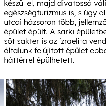
készül el, majd divatossá vál
egészségturizmus is, s úgy a
utcai házsoron több, jellemző
épület épült. A sarki épület
sőt sakter is az izraelita ve
általunk felújított épület eb
háttérrel épülhetett.