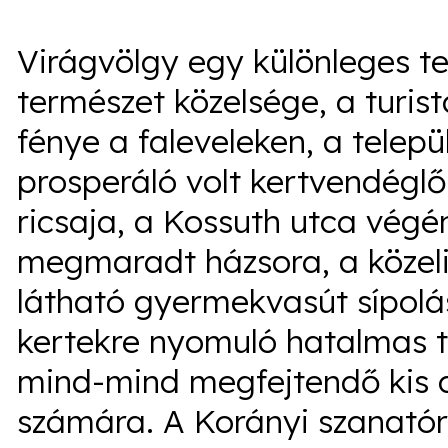
Virágvölgy egy különleges te
természet közelsége, a turis
fénye a faleveleken, a tele
prosperáló volt kertvendégl
ricsaja, a Kossuth utca vég
megmaradt házsora, a közel
látható gyermekvasút sípol
kertekre nyomuló hatalmas tö
mind-mind megfejtendő kis c
számára. A Korányi szanató