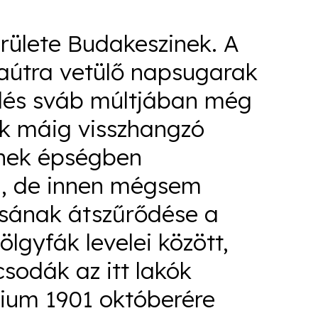
rülete Budakeszinek. A
taútra vetülő napsugarak
pülés sváb múltjában még
ők máig visszhangzó
ének épségben
i, de innen mégsem
ásának átszűrődése a
lgyfák levelei között,
sodák az itt lakók
rium 1901 októberére